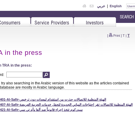
عربي
|
English
T
[
Print
]
T
|
 in the press
 TRA in the press:
rd:
try also searching in the Arabic version of this website as the articles contained
 database are mostly in Arabic language.
110401-Al-Safir-الهيئة المنظمة للاتصالات حذرت من استقدام لمعدات دون ترخيص
110407-Al-Safir-الهيئة المنظمة للاتصالات تقر احتياجات المباني الجديدة لتحمَل خدمات الحزمة العريضة
110421-Al-Safir-سيدركوم تتخذ إجراء قانونياً ضد ألفا وأم تي سي