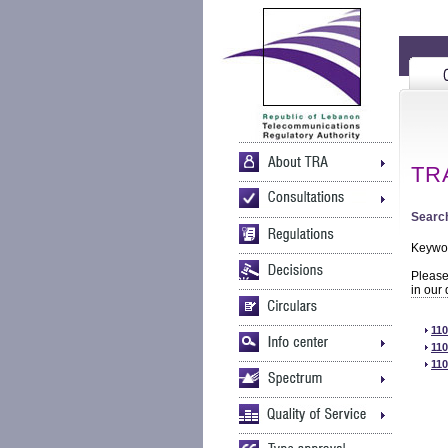
TRA
Search
Keywo
Please 
in our