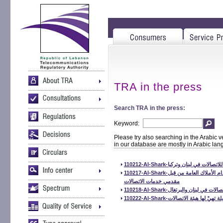
TRA in the press
Search TRA in the press:
Keyword:
Please try also searching in the Arabic v
in our database are mostly in Arabic la
110212-Al-Shark-ي لبنان وتركيا
110217-Al-Shark-لهيئة المنظمة للاتصالات تقر مشروع مرسوم حق استخدام الأملاك العامة من قبل
مقدمي خدمات الاتصالات
110218-Al-Shark-بنان والبرتغال
110222-Al-Shark- هيئة الاتصالات