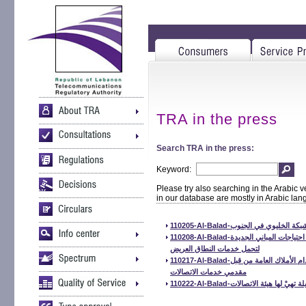
TRA in the press
Search TRA in the press:
Keyword:
Please try also searching in the Arabic v
in our database are mostly in Arabic la
110205-Al-Balad-ليوي في الجنوب
110208-Al-Balad-تعاون الهيئة المنظمة للاتصالات مع نقابة المهندسين حول احتياجات المباني الجديدة
لتحمل خدمات النطاق العريض
110217-Al-Balad-لهيئة المنظمة للاتصالات تقر مشروع مرسوم حق استخدام الأملاك العامة من قبل
مقدمي خدمات الاتصالات
110222-Al-Balad- هيئة الاتصالات