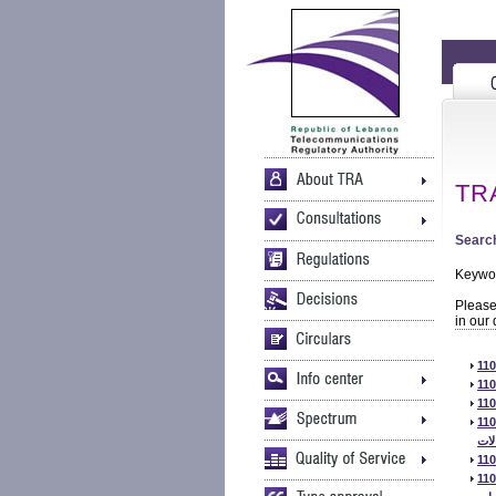
TRA
Search
Keywo
Please 
in our
اك العامة من قبل
لات
لبنانية – عربسات