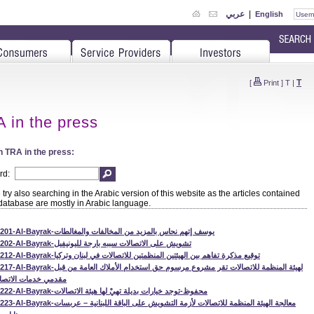
|
عربي
English
T
[
Print
]
T
|
 in the press
 TRA in the press:
rd:
try also searching in the Arabic version of this website as the articles contained
 database are mostly in Arabic language.
110201-Al-Bayrak-يوسف إتهم نحاس بالمزيد من المخالفات والمغالطات
110202-Al-Bayrak-تشويش على الاتصالات سببه بارجة لليونيفيل
110212-Al-Bayrak-توقيع مذكرة تفاهم بين الهيئتين المنظمتين للاتصالات في لبنان وتركيا
110217-Al-Bayrak-لهيئة المنظمة للاتصالات تقر مشروع مرسوم حق استخدام الأمل
مقدمي خدمات الاتصا
110222-Al-Bayrak-محفوظ-توجد خيارات بديلة تهيْ لها هيئة الاتصالات
110223-Al-Bayrak-معالجة الهيئة المنظمة للاتصالات لأزمة التشويش على الباقة ال