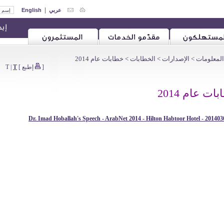
|
عربي
English
المعلومات
>
الإصدارات
>
الخطابات
> خطابات عام 2014
[
إطبع
]
T
|
T
ات عام 2014
20140305 - Dr. Imad Hoballah's Speech - ArabNet 2014 - Hilt