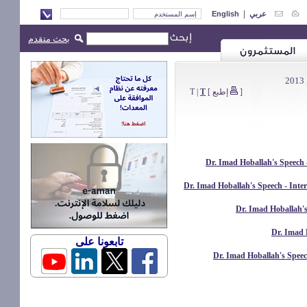
|
English
عربي
بحث متقدم
T
|
T
]
إطبع
[
تابعونا على