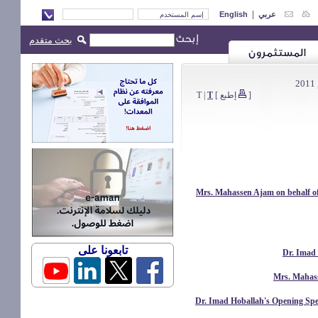
|
English
عربي
بحث متقدم
T
|
T
]
إطبع
[
20110425 - Mrs. Mahassen Ajam on beh
تابعونا على
20111121 - Dr. Imad Hoballah's Openi