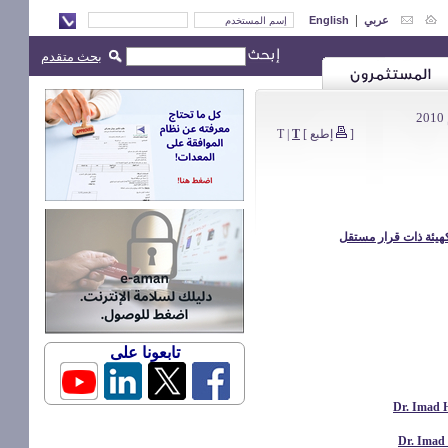
|
English
عربي
بحث متقدم
T
|
T
]
إطبع
[
تابعونا على