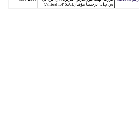
ش.م.ل." ترخيصاً مؤقتاً (Virtual ISP S.A.L.)